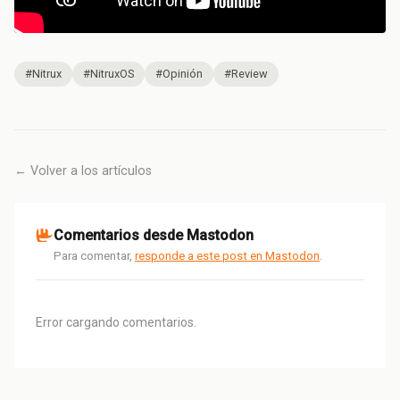
#Nitrux
#NitruxOS
#Opinión
#Review
← Volver a los artículos
Comentarios desde Mastodon
Para comentar,
responde a este post en Mastodon
.
Error cargando comentarios.