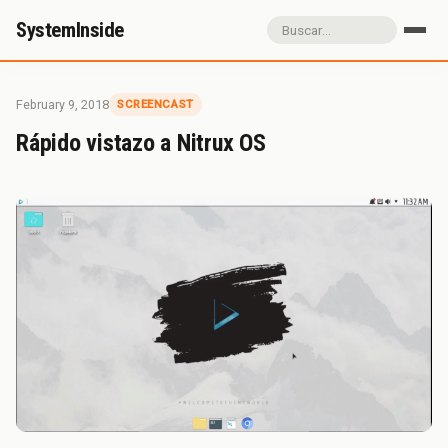
SystemInside
Inicio
Referidos
Donación
February 9, 2018
SCREENCAST
Sobre SystemInside
Rápido vistazo a Nitrux OS