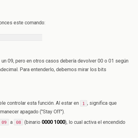
tonces este comando:
1f.0 0xa4.b
un 09, pero en otros casos debería devolver 00 o 01 según
xadecimal. Para entenderlo, debemos mirar los bits
ele controlar esta función. Al estar en
, significa que
1
rmanecer apagado ("Stay Off").
a
(binario
0000 1000
), lo cual activa el encendido
09
08