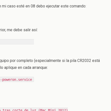
en mi caso esté en 08 debo ejecutar este comando:
ior, me debe salir así:
1f.0 0xa4.b
quipo por completo (especialmente si la pila CR2032 está
 lo aplique en cada arranque:
o-poweron.service
o tras corte de luz (Mac Mini 2012)