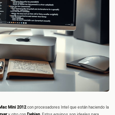
Mac Mini 2012
con procesadores Intel que están haciendo la
rver
y otro con
Debian
. Estos equipos son ideales para