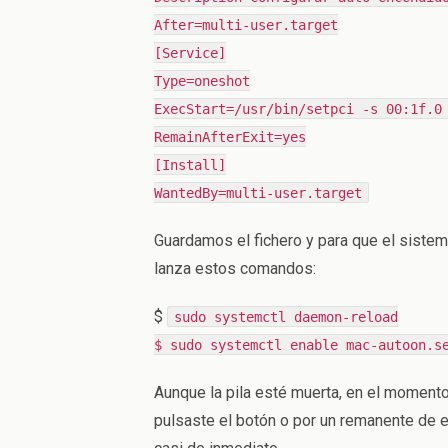
After=multi-user.target
[Service]
Type=oneshot
ExecStart=/usr/bin/setpci -s 00:1f.0
RemainAfterExit=yes
[Install]
WantedBy=multi-user.target
Guardamos el fichero y para que el sistema
lanza estos comandos:
$
sudo systemctl daemon-reload
$ sudo systemctl enable mac-autoon.s
Aunque la pila esté muerta, en el momento
pulsaste el botón o por un remanente de en