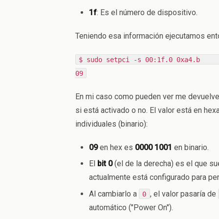
1f
: Es el número de dispositivo.
Teniendo esa información ejecutamos en
$ sudo setpci -s 00:
09
En mi caso como pueden ver me devuelve 
si está activado o no. El valor está en he
individuales (binario):
09
en hex es
0000 1001
en binario.
El
bit 0
(el de la derecha) es el que su
actualmente está configurado para pe
Al cambiarlo a
, el valor pasaría de
0
automático ("Power On").