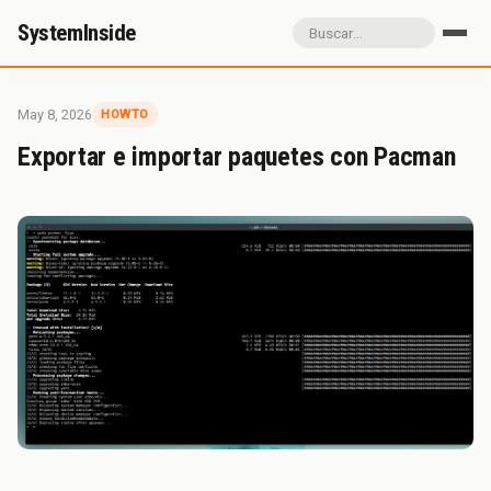
SystemInside
Inicio
Referidos
Donación
May 8, 2026
HOWTO
Sobre SystemInside
Exportar e importar paquetes con Pacman