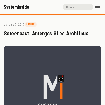
SystemInside
Inicio
Referidos
Donación
January 7, 2017
LINUX
Sobre SystemInside
Screencast: Antergos SI es ArchLinux