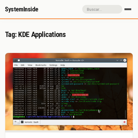
SystemInside
Inicio
Referidos
Donación
Tag: KDE Applications
Sobre SystemInside