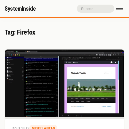
SystemInside
Inicio
Referidos
Donación
Tag: Firefox
Sobre SystemInside
Jan 8, 2019
MISCELANEAS