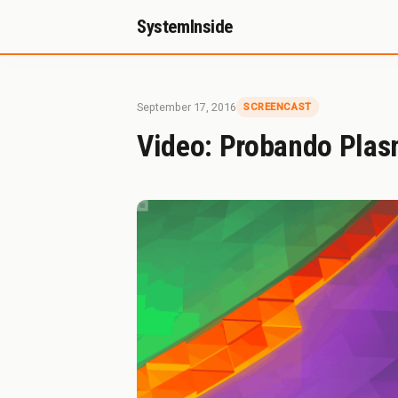
SystemInside
Inicio
Referidos
Donación
Sobr
September 17, 2016
SCREENCAST
Video: Probando Plas