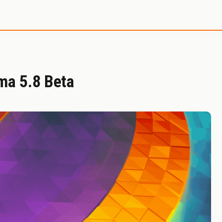
e SystemInside
ma 5.8 Beta