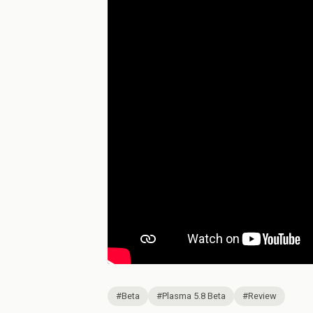
#Beta
#Plasma 5.8 Beta
#Review