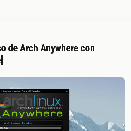
e SystemInside
aso de Arch Anywhere con
]