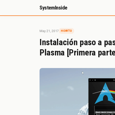
SystemInside
Inicio
Referidos
Donación
Sobr
May 21, 2017
HOWTO
Instalación paso a p
Plasma [Primera parte