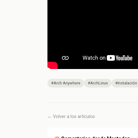
#Arch Anywhere
#ArchLinux
#Instalación
← Volver a los artículos