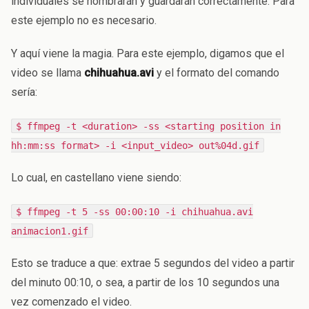
individuales se nombrarán y guardarán correctamente. Para
este ejemplo no es necesario.
Y aquí viene la magia. Para este ejemplo, digamos que el
video se llama
chihuahua.avi
y el formato del comando
sería:
$ ffmpeg -t <duration> -ss <starting position in
hh:mm:ss format> -i <input_video> out%04d.gif
Lo cual, en castellano viene siendo:
$ ffmpeg -t 5 -ss 00:00:10 -i chihuahua.avi
animacion1.gif
Esto se traduce a que: extrae 5 segundos del video a partir
del minuto 00:10, o sea, a partir de los 10 segundos una
vez comenzado el video.