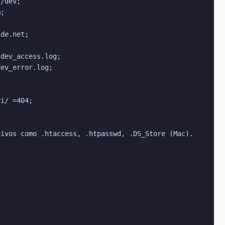
/dev;

;

de.net;

dev_access.log;

ev_error.log;

i/ =404;

ivos como .htaccess, .htpasswd, .DS_Store (Mac).


