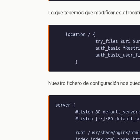
Lo que tenemos que modificar es el locatio
    location / {

                try_files $uri $ur
                auth_basic "Restri
                auth_basic_user_fi
Nuestro fichero de configuración nos que
server {

        #listen 80 default_server;
        #listen [::]:80 default_se
        root /usr/share/nginx/html
        index index.html index.htm