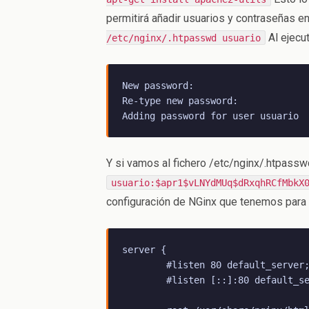
permitirá añadir usuarios y contraseñas e
Al ejecu
/etc/nginx/.htpasswd usuario
New password:

Re-type new password:

Adding password for user usuario
Y si vamos al fichero /etc/nginx/.htpass
usuario:$apr1$vLNYdMUq$dRxqhRCfMbkX
configuración de NGinx que tenemos para e
server {

        #listen 80 default_server;
        #listen [::]:80 default_se