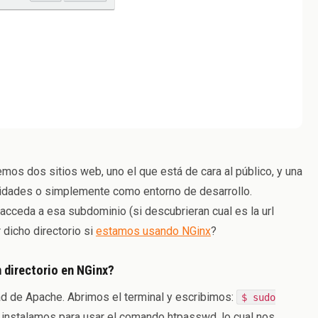
os dos sitios web, uno el que está de cara al público, y una
lidades o simplemente como entorno de desarrollo.
ceda a esa subdominio (si descubrieran cual es la url
dicho directorio si
estamos usando NGinx
?
 directorio en NGinx?
dad de Apache. Abrimos el terminal y escribimos:
$ sudo
 instalamos para usar el comando htpasswd, lo cual nos