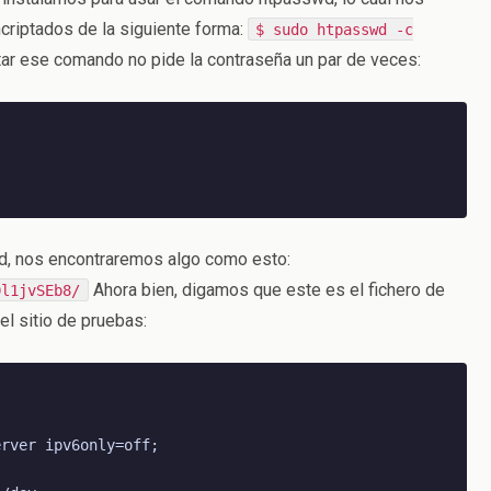
ncriptados de la siguiente forma:
$ sudo htpasswd -c
tar ese comando no pide la contraseña un par de veces:
wd, nos encontraremos algo como esto:
Ahora bien, digamos que este es el fichero de
0l1jvSEb8/
l sitio de pruebas:


rver ipv6only=off;
